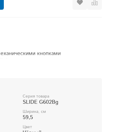
механическими кнопками
й фильтр из анодированного алюминия
тным клапаном
ей - 3
Серия товара
нопочный пост
SLIDE G602Bg
 - и
меется
Ширина, см
59,5
м - н
ет
Цвет