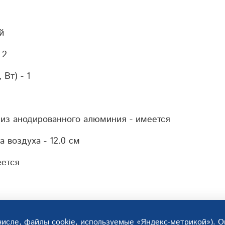
й
-
2
 Вт) -
1
из анодированного алюминия - и
меется
а воздуха -
12.0 см
ется
числе, файлы cookie, используемые «Яндекс-метрикой»). 