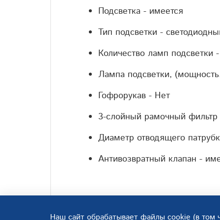
Подсветка - и
меется
Тип подсветки - с
ветодиодны
Количество ламп подсветки 
Лампа подсветки, (мощность,
Гофрорукав -
Нет
3-слойный рамочный фильтр 
Диаметр отводящего патрубк
Антивозвратный клапан - и
ме
Наш сайт обрабатывает файлы cookie (в том 