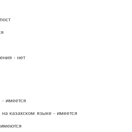
пост
ся
ения - н
ет
 - и
меется
 на казахском языке - и
меется
 и
меются