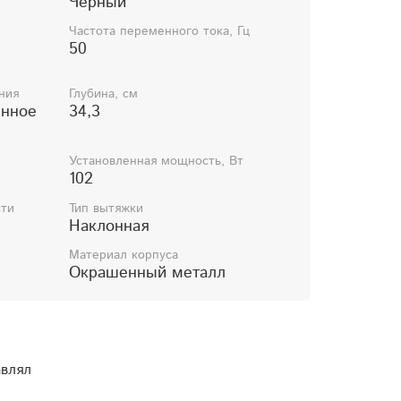
Чёрный
го управления - н
ет
Частота переменного тока, Гц
50
СТЬ
ния
Глубина, см
ённое
34,3
плуатации - и
меется
плуатации на казахском языке - и
меется
Установленная мощность, Вт
102
ельства - и
меются
сти
Тип вытяжки
Наклонная
я
Материал корпуса
тодиодный
Окрашенный металл
дсветки -
2
мощность, Вт) -
1
авлял