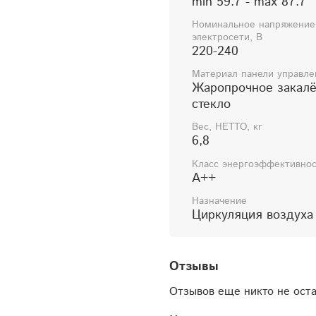
min 59.7 - max 87.7
Пульт дистанционно
Номинальное напряжение
электросети, В
220-240
КОМПЛЕКТНО
Материал панели управле
Жаропрочное закал
Руководство по экс
стекло
Руководство по экс
Вес, НЕТТО, кг
6,8
Гарантийные обязат
Класс энергоэффективно
А++
Подсветка - и
меетс
Назначение
Тип подсветки - с
ве
Циркуляция воздуха
Количество ламп по
Лампа подсветки, (
Отзывы
Гофрорукав -
Нет
Отзывов еще никто не ост