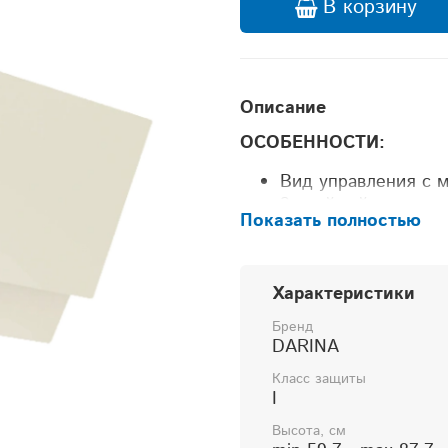
В корзину
Описание
ОСОБЕННОСТИ:
Вид управления с 
3-слойный рамочны
Показать полностью
Переходник с обра
Количество скорост
УПРАВЛЕНИЕ:
Характеристики
Бренд
Тип управления - к
DARINA
Интенсивный режим
Класс защиты
I
Интервальный режи
Высота, см